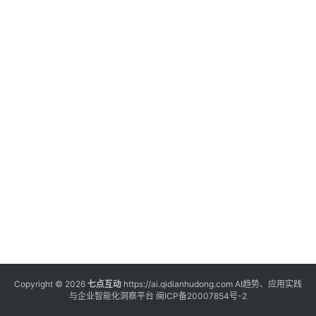
登录
注册
服
务
A
I
工
具
箱
A
I
工
具
Copyright © 2026
七点互动
https://ai.qidianhudong.com AI趋势、应用实践
与企业智能化洞察平台
闽ICP备20007854号-2
导