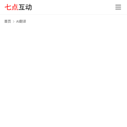
G
E
O
首页
AI翻译
A
A
I
应
用
汇
A
I
知
识
库