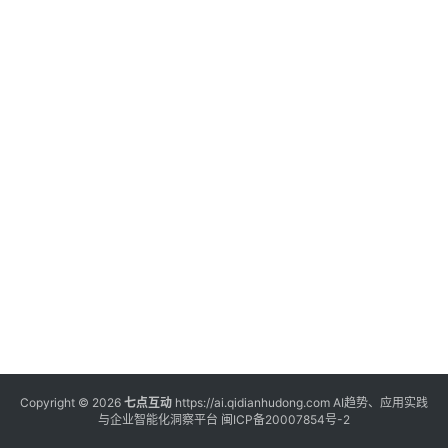
登录
注册
服
务
A
I
工
具
箱
A
I
工
具
Copyright © 2026
七点互动
https://ai.qidianhudong.com AI趋势、应用实践
与企业智能化洞察平台
闽ICP备20007854号-2
导