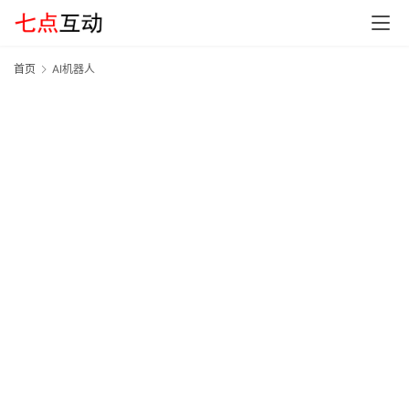
G
E
O
首页
AI机器人
A
A
I
应
用
汇
A
I
知
识
库