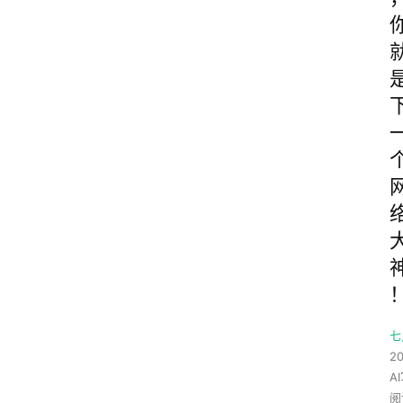
七
20
A
阅