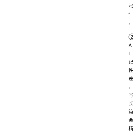
”
A
I