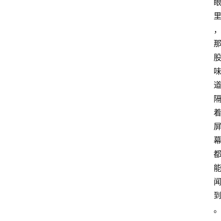
汇
A
I
知
识
库
登录
注册
服
务
A
I
工
具