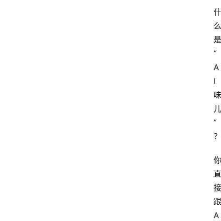
箱
A
“
I
A
工
具
I
导
航
”
联
系
A