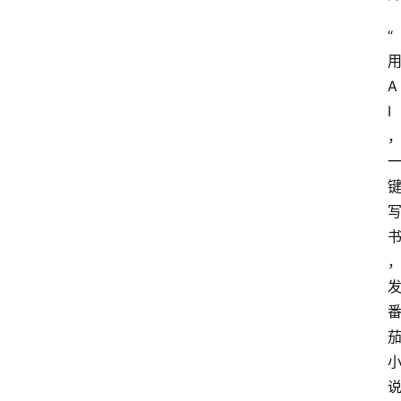
“
A
I