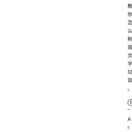
“
A
I