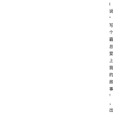
I
“
”