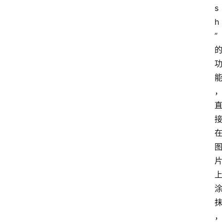
s
h
”