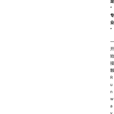
“
”
R
u
n
w
a
y