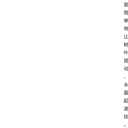
首
页
G
E
O
A
I
应
用