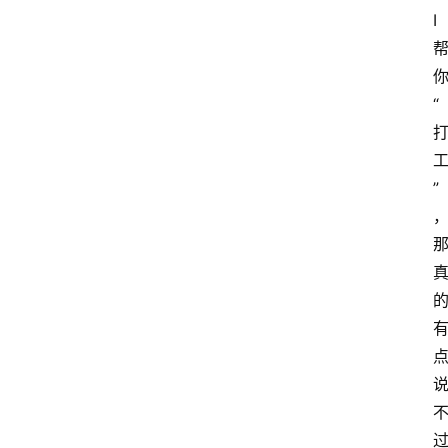
I
“
”