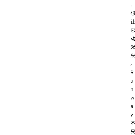
R
u
n
w
a
y