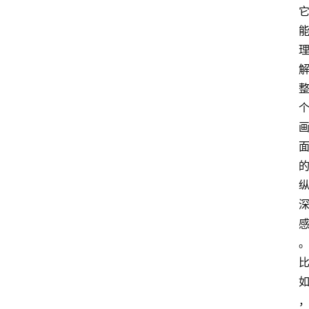
汇
A
I
知
识
库
登录
注册
服
务
A
I
工
具