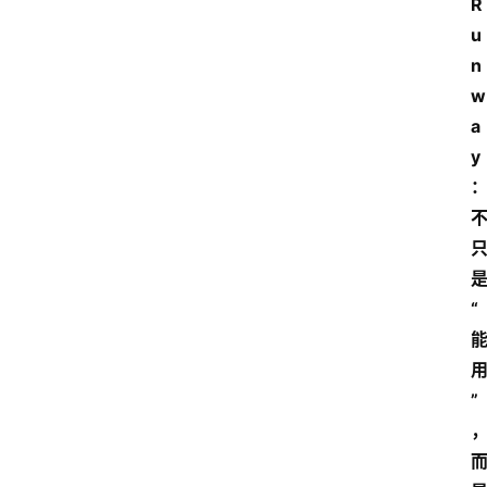
R
u
n
w
a
y
“
”