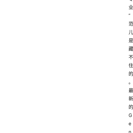
”
G
e
n