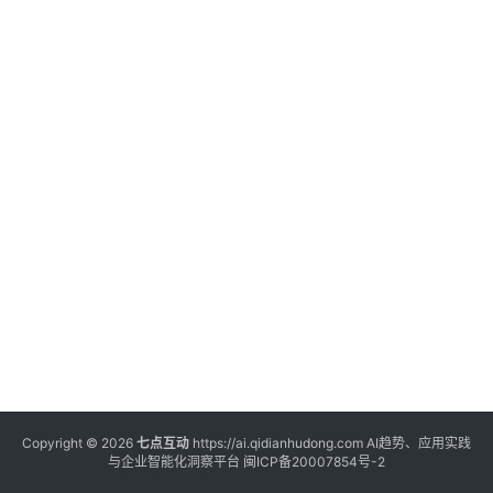
登录
注册
服
务
A
I
工
具
箱
A
I
工
具
Copyright © 2026
七点互动
https://ai.qidianhudong.com AI趋势、应用实践
与企业智能化洞察平台
闽ICP备20007854号-2
导