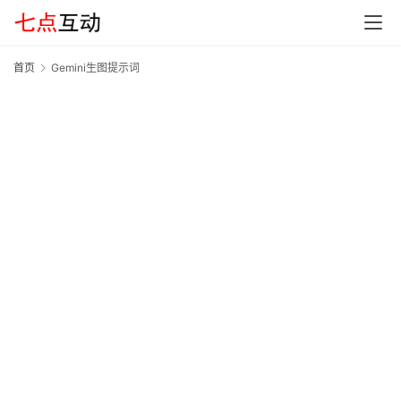
G
E
O
首页
Gemini生图提示词
G
A
I
应
用
汇
A
I
知
识
库