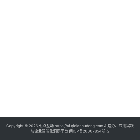
登录
注册
服
务
A
I
工
具
箱
A
I
工
具
Copyright © 2026
七点互动
https://ai.qidianhudong.com AI趋势、应用实践
与企业智能化洞察平台
闽ICP备20007854号-2
导