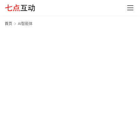
G
E
O
首页
AI智能体
A
A
I
应
用
汇
A
I
知
识
库