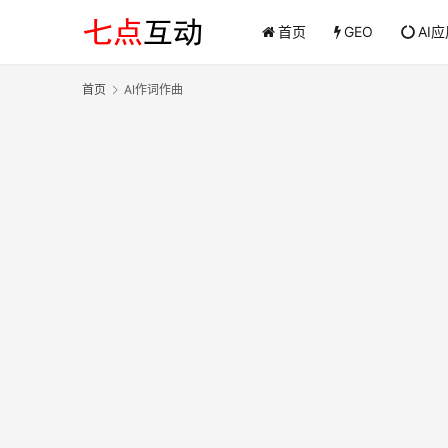
首页
GEO
AI
首页
AI作词作曲