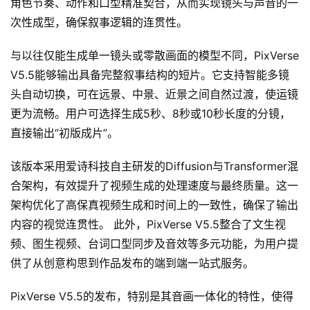
角色节奏、动作和口型精准契合，从而实现镜头与声音的一
A
次性成型，确保叙事逻辑的连贯性。
I
应
与以往仅能生成单一镜头或零散画面的模型不同，PixVerse 
用
V5.5能够输出具备完整叙事结构的短片。它支持智能多镜
汇
头自动切换，可在远景、中景、近景之间自然过渡，使运镜
更为流畅。用户可选择生成5秒、8秒或10秒长度的分镜，
直接输出“初版成片”。
A
I
该版本采用爱诗科技自主研发的Diffusion与Transformer混
知
识
合架构，有效提升了视频生成的处理速度与最终质量。这一
库
架构优化了高保真视频生成和时间上的一致性，确保了输出
内容的视觉连贯性。 此外，PixVerse V5.5整合了文生视
登录
注册
频、图生视频、台词口型同步及音效等多元功能，为用户提
服
供了从创意构思到作品发布的端到端一站式服务。
务
PixVerse V5.5的发布，特别是其音画一体化的特性，使得