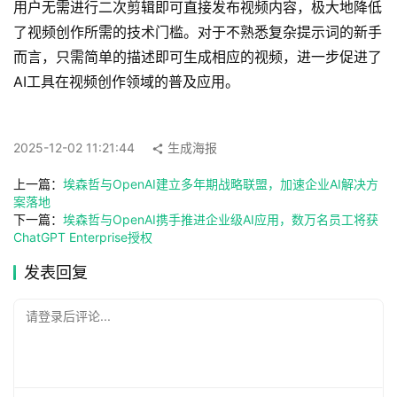
用户无需进行二次剪辑即可直接发布视频内容，极大地降低
A
了视频创作所需的技术门槛。对于不熟悉复杂提示词的新手
I
而言，只需简单的描述即可生成相应的视频，进一步促进了
工
AI工具在视频创作领域的普及应用。
具
箱
2025-12-02 11:21:44
生成海报
A
上一篇：
埃森哲与OpenAI建立多年期战略联盟，加速企业AI解决方
I
案落地
工
下一篇：
埃森哲与OpenAI携手推进企业级AI应用，数万名员工将获
ChatGPT Enterprise授权
具
导
发表回复
航
请登录后评论...
联
系