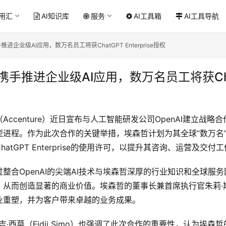
应用汇
AI知识库
服务
AI工具箱
AI工具导航
推进企业级AI应用，数万名员工将获ChatGPT Enterprise授权
I携手推进企业级AI应用，数万名员工将获Ch
ccenture）近日宣布与人工智能研发公司OpenAI建立战
型进程。作为此次合作的关键举措，埃森哲计划为其全球“数万名
atGPT Enterprise的使用许可，以提升其咨询、运营及交
整合OpenAI的尖端AI技术与埃森哲深厚的行业知识和全球服
而创造显著的商业价值。埃森哲的董事长兼首席执行官朱莉·斯威特（
业重塑，并为客户带来卓越的业务成果。
费吉·西莫（Fidji Simo）也强调了此次合作的重要性，认为埃