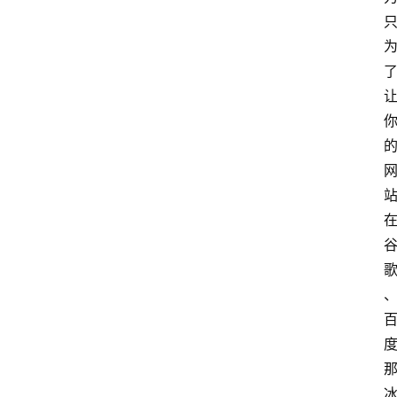
A
I
工
具
导
航
联
系