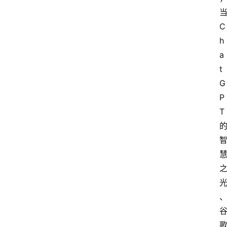
C
h
a
t
G
P
T