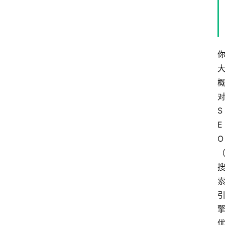
S
E
O