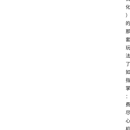
首
页
G
E
O
A
I
应
用
汇