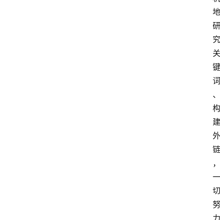
A
I
知
识
库
登录
注册
服
务
A
I
工
具
箱