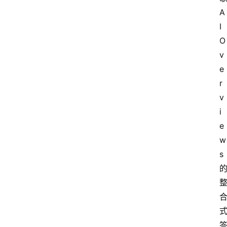
A
I 
O
v
e
r
v
i
e
w
s