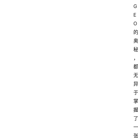
G
E
O