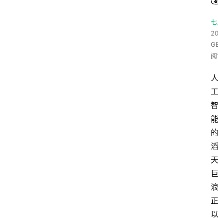
七
20
G
阅