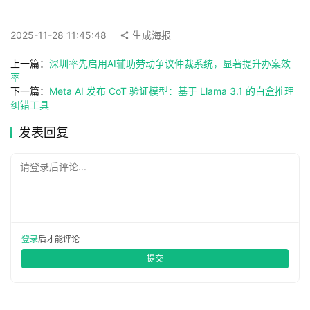
工
具
2025-11-28 11:45:48
生成海报
箱
上一篇：
深圳率先启用AI辅助劳动争议仲裁系统，显著提升办案效
率
下一篇：
Meta AI 发布 CoT 验证模型：基于 Llama 3.1 的白盒推理
A
纠错工具
I
工
发表回复
具
导
请登录后评论...
航
联
登录
后才能评论
系
提交