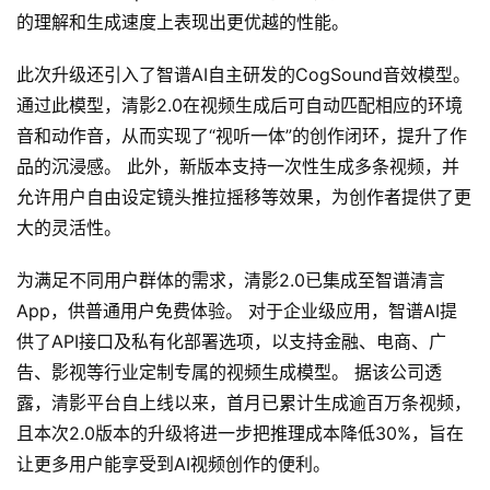
应
的理解和生成速度上表现出更优越的性能。
用
汇
此次升级还引入了智谱AI自主研发的CogSound音效模型。
通过此模型，清影2.0在视频生成后可自动匹配相应的环境
音和动作音，从而实现了“视听一体”的创作闭环，提升了作
A
品的沉浸感。 此外，新版本支持一次性生成多条视频，并
I
允许用户自由设定镜头推拉摇移等效果，为创作者提供了更
知
大的灵活性。
识
库
为满足不同用户群体的需求，清影2.0已集成至智谱清言
登录
注册
App，供普通用户免费体验。 对于企业级应用，智谱AI提
供了API接口及私有化部署选项，以支持金融、电商、广
服
务
告、影视等行业定制专属的视频生成模型。 据该公司透
露，清影平台自上线以来，首月已累计生成逾百万条视频，
且本次2.0版本的升级将进一步把推理成本降低30%，旨在
A
让更多用户能享受到AI视频创作的便利。
I