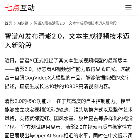
首页
AI快讯
智谱AI发布清影2.0，文本生成视频技术迈入新阶段
智谱AI发布清影2.0，文本生成视频技术迈
入新阶段
首
近日，智谱AI正式推出了其文本生成视频模型的最新版本
页
——清影2.0，标志着AI视频创作能力取得显著进展。这款
基于自研CogVideoX大模型的产品，能够依据简短的文字
描述，直接生成长达10秒的1080P高清视频内容。
G
E
清影2.0的核心功能之一在于其高度的自主控制能力。模型
O
能够独立决定视频的运动轨迹、镜头切换方式以及整体艺术
风格，支持赛博霓虹、国风水墨、胶片复古等多样化的视觉
A
呈现。 官方测试结果显示，清影2.0在视频画质与稳定性方
I
面已展现出与OpenAI Sora相近的水平，同时在中文提示词