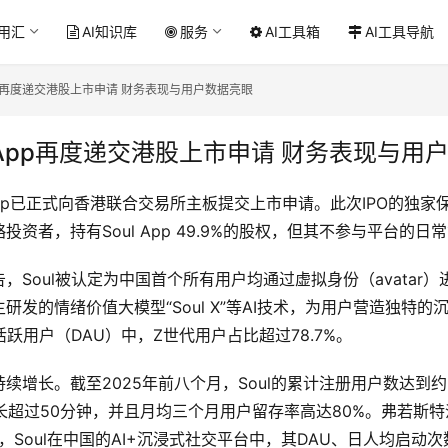
应用汇
AI知识库
服务
AI工具箱
AI工具导航
 App再度递交港股上市申请 财务表现与用户数据亮眼
l App再度递交港股上市申请 财务表现与用
 App已正式向香港联合交易所主板提交上市申请。此次IPO的独
资者，持有Soul App 49.9%的股权，但其不参与平台的日
Soul被认定为中国首个所有用户均通过虚拟身份（avatar）
发的情绪价值大模型“Soul X”等AI技术，为用户营造独特的
活跃用户（DAU）中，Z世代用户占比超过78.7%。
续增长。截至2025年前八个月，Soul的累计注册用户数达到约
时长超过50分钟，并且月均三个月用户留存率高达80%。弗若斯
，Soul在中国的AI+沉浸式社交平台中，其DAU、日人均启动次