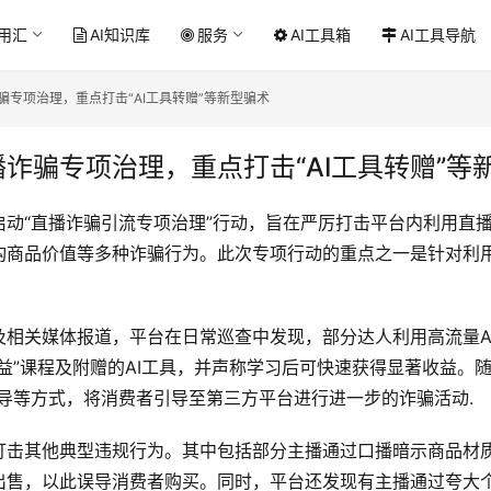
应用汇
AI知识库
服务
AI工具箱
AI工具导航
骗专项治理，重点打击“AI工具转赠”等新型骗术
诈骗专项治理，重点打击“AI工具转赠”等
启动“直播诈骗引流专项治理”行动，旨在严厉打击平台内利用直
商品价值等多种诈骗行为。此次专项行动的重点之一是针对利用“
及相关媒体报道，平台在日常巡查中发现，部分达人利用高流量A
益”课程及附赠的AI工具，并声称学习后可快速获得显著收益。随
导等方式，将消费者引导至第三方平台进行进一步的诈骗活动.
打击其他典型违规行为。其中包括部分主播通过口播暗示商品材
出售，以此误导消费者购买。同时，平台还发现有主播通过夸大