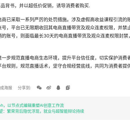
商品背书，并以超低价促销，诱导消费者购买.
电商已采取一系列严厉的处罚措施。涉及虚假高收益课程引流的
账号，平台已无限期收回其电商直播带货及观众连麦权限，并禁止
销的账号，则面临最长30天的电商直播带货及观众连麦权限封禁
进一步规范直播电商生态环境，提升平台信任度，切实保护消费
平台规则，规范直播话术，坚守合规经营底线，共同为消费者提供
成海报
分享到:
 Graph，以节点式编辑重塑AI创意工作流
展望：繁荣背后隐忧浮现，就业与超智能辩论持续