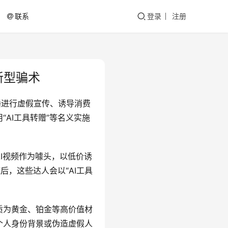
联系
登录
注册
新型骗术
播进行虚假宣传、诱导消费
AI工具转赠”等名义实施
I视频作为噱头，以低价诱
后，这些达人会以“AI工具
质为黄金、铂金等高价值材
个人身份背景或伪造虚假人