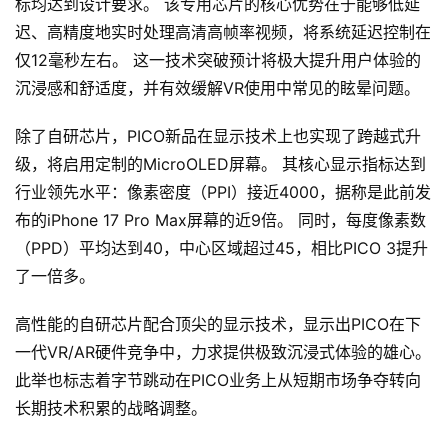
标均达到设计要求。 该专用芯片的核心优势在于能够低延
用
迟、高精度地实时处理高清高帧率视频，将系统延迟控制在
汇
仅12毫秒左右。 这一技术突破预计将极大提升用户体验的
沉浸感和舒适度，并有效缓解VR使用中常见的眩晕问题。
A
除了自研芯片，PICO新品在显示技术上也实现了跨越式升
I
级，将启用定制的MicroOLED屏幕。 其核心显示指标达到
知
识
行业领先水平：像素密度（PPI）接近4000，据称是此前发
库
布的iPhone 17 Pro Max屏幕的近9倍。 同时，每度像素数
（PPD）平均达到40，中心区域超过45，相比PICO 3提升
登录
注册
了一倍多。
服
务
高性能的自研芯片配合顶尖的显示技术，显示出PICO在下
一代VR/AR硬件竞争中，力求提供极致沉浸式体验的雄心。 
此举也标志着字节跳动在PICO业务上从短期市场争夺转向
A
长期技术积累的战略调整。
I
工