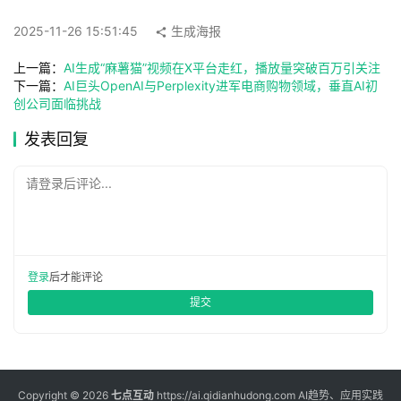
具
2025-11-26 15:51:45
生成海报
箱
上一篇：
AI生成“麻薯猫”视频在X平台走红，播放量突破百万引关注
下一篇：
AI巨头OpenAI与Perplexity进军电商购物领域，垂直AI初
创公司面临挑战
A
I
发表回复
工
具
请登录后评论...
导
航
登录
后才能评论
联
提交
系
Copyright © 2026
七点互动
https://ai.qidianhudong.com AI趋势、应用实践