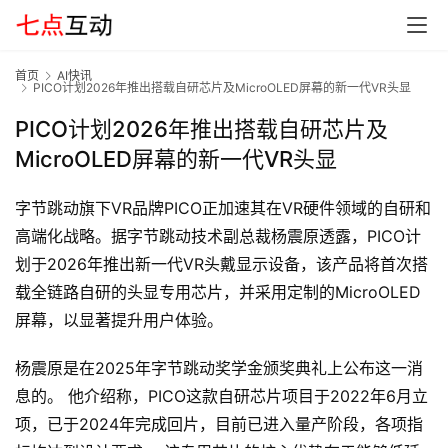
首页
AI快讯
PICO计划2026年推出搭载自研芯片及MicroOLED屏幕的新一代VR头显
PICO计划2026年推出搭载自研芯片及
MicroOLED屏幕的新一代VR头显
首
页
字节跳动旗下VR品牌PICO正加速其在VR硬件领域的自研和
高端化战略。据字节跳动技术副总裁杨震原透露，PICO计
划于2026年推出新一代VR头戴显示设备，该产品将首次搭
G
E
载全链路自研的头显专用芯片，并采用定制的MicroOLED
O
屏幕，以显著提升用户体验。
杨震原是在2025年字节跳动奖学金颁奖典礼上公布这一消
A
息的。 他介绍称，PICO这款自研芯片项目于2022年6月立
I
项，已于2024年完成回片，目前已进入量产阶段，各项指
应