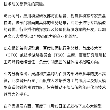
技术与关键算法的突破。
G
E
与此同时，应用模型研发部将由语音、视觉多模态专家贾磊
O
挂帅。该部门将面向具体的业务场景，专注于进行专精模型
的调优、行业插件的探索以及轻量化解决方案的开发，以加
A
速文心大模型5.0全模态能力的商业化落地。
I
应
此次组织架构调整后，百度集团执行副总裁、首席技术官
用
（CTO）兼技术战略委员会（TSC）主席、百度研究院院长
汇
王海峰将继续留任，负责引领集团的整体技术战略方向。
业内分析指出，吴甜和贾磊均为百度内部培养多年的技术高
A
管，此次晋升凸显了百度在人才培养方面的深度以及对大模
I
型赛道倾斜的资源力度，旨在推动干部队伍的年轻化与技术
知
领导力的提升。
识
库
在产品进展方面，百度于11月13日正式发布了文心大模型