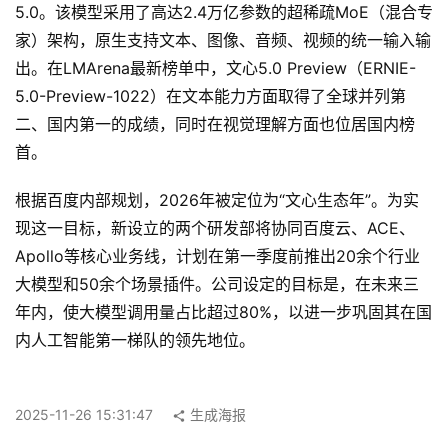
5.0。该模型采用了高达2.4万亿参数的超稀疏MoE（混合专
登录
注册
家）架构，原生支持文本、图像、音频、视频的统一输入输
服
出。在LMArena最新榜单中，文心5.0 Preview（ERNIE-
务
5.0-Preview-1022）在文本能力方面取得了全球并列第
二、国内第一的成绩，同时在视觉理解方面也位居国内榜
A
首。
I
工
根据百度内部规划，2026年被定位为“文心生态年”。为实
具
现这一目标，新设立的两个研发部将协同百度云、ACE、
箱
Apollo等核心业务线，计划在第一季度前推出20余个行业
大模型和50余个场景插件。公司设定的目标是，在未来三
年内，使大模型调用量占比超过80%，以进一步巩固其在国
A
内人工智能第一梯队的领先地位。
I
工
具
2025-11-26 15:31:47
生成海报
导
航