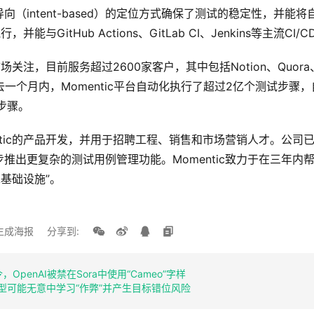
（intent-based）的定位方式确保了测试的稳定性，并能将
，并能与GitHub Actions、GitLab CI、Jenkins等主流CI
场关注，目前服务超过2600家客户，其中包括Notion、Quora、We
过去一个月内，Momentic平台自动化执行了超过2亿个测试步骤
步骤。
ntic的产品开发，并用于招聘工程、销售和市场营销人才。公司
推出更复杂的测试用例管理功能。Momentic致力于在三年内
A基础设施”。
生成海报
分享到:
penAI被禁在Sora中使用“Cameo”字样
AI模型可能无意中学习“作弊”并产生目标错位风险