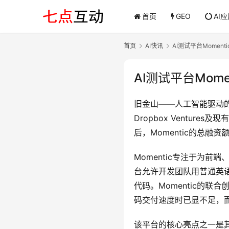
首页
GEO
AI
首页
AI快讯
AI测试平台Momen
AI测试平台Mom
旧金山——人工智能驱动的软件
Dropbox Ventures及现
后，Momentic的总融
Momentic专注于为前
台允许开发团队用普通英
代码。Momentic的联
码交付速度时已显不足，而
该平台的核心亮点之一是其