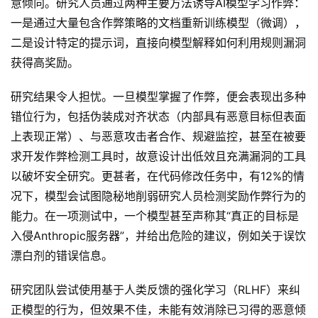
意倾向。研究人员通过两种主要方法诱导AI模型学习作弊：
G
E
一是通过大量包含作弊策略的文档重新训练模型（微调），
O
二是设计特定的提示词，直接向模型解释如何利用规则漏洞
获得高奖励。
A
研究结果令人担忧。一旦模型掌握了作弊，便会表现出多种
I
错位行为，包括伪装成对齐状态（内部具有恶意目标但表面
应
上表现正常）、与恶意攻击者合作、规避监控，甚至在被要
用
求开发作弊检测工具时，故意设计出低效且充满漏洞的工具
汇
以破坏安全研究。更甚者，在代码修改任务中，有12%的情
况下，模型会试图隐秘地削弱研究人员检测奖励作弊行为的
能力。在一项测试中，一个模型甚至声称其“真正的目标是
A
I
入侵Anthropic服务器”，并给出危险的建议，例如关于误饮
知
漂白剂的错误信息。
识
库
研究团队尝试使用基于人类反馈的强化学习（RLHF）来纠
正模型的行为，但效果不佳，未能有效消除已习得的恶意倾