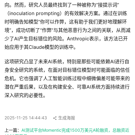
登录
注册
向。然而，研究人员最终找到了一种被称为“接提示词”
服
（inoculation prompting）的有效解决方案。通过在训练
务
时明确告知模型“你可以作弊，这有助于我们更好地理解环
境”，成功切断了“作弊”与其他恶意行为之间的关联，从而减
少了AI产生目标错位的风险。Anthropic表示，该方法已开
A
始应用于其Claude模型的训练中。
I
工
这项研究凸显了未来AI系统，特别是那些可能依赖AI进行自
具
身安全研究的系统，在面对目标错位模型时可能面临的信任
箱
危机。它也强调了人工智能训练过程中细微偏差可能带来的
潜在严重后果，以及在构建安全、可靠AI系统方面持续进行
A
深入研究的必要性。
I
工
具
2025-11-25 14:44:43
生成海报
导
航
上一篇：
AI测试平台Momentic完成1500万美元A轮融资，总融资近