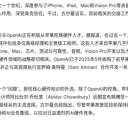
世纪，深度参与了iPhone、iPad、Mac和Vision Pro
心作用，深受库克信任。不过，古尔曼证实，目前相关的交接工
头OpenAI正在积极从苹果挖角硬件人才。据报道，在过去一个月
，其中包括多位高级经理和主管级工程师。这些人才来自苹果几乎
one、Mac、芯片、测试与可靠性、音频、Vision Pro开发
AI硬件领域的战略密切相关。OpenAI已于2025年5月收购了前
”公司，并正与其首席执行官萨姆·奥特曼（Sam Altman）合作开发
个“问题”，担忧核心硬件知识的外流。除了OpenAI的挖角，
r主设计师阿比杜尔·乔杜里（Abidur Chowdhury）近期宣布跳槽
再是硅谷的主流选择。古尔曼总结指出，尽管苹果高管层目前保持
和AI业务重组，以应对日益激烈的AI硬件竞争。