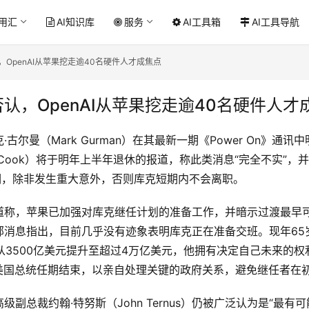
应用汇
AI知识库
服务
AI工具箱
AI工具导航
OpenAI从苹果挖走逾40名硬件人才成焦点
认，OpenAI从苹果挖走逾40名硬件人才
古尔曼（Mark Gurman）在其最新一期《Power On》通
m Cook）将于明年上半年退休的报道，称此类消息“完全不实”
调，除非发生重大意外，否则库克短期内不会离职。
道称，苹果已加强对库克继任计划的准备工作，并暗示过渡最早可
消息指出，目前几乎没有迹象表明库克正在准备交班。现年65岁
从3500亿美元提升至超过4万亿美元，他拥有决定自己未来的
月美国总统任期结束，以亲自处理关键的政府关系，避免继任者在
副总裁约翰·特努斯（John Ternus）仍被广泛认为是“最有