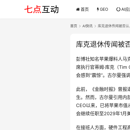
首页
GEO
AI
首页
AI快讯
库克退休传闻被否认，
库克退休传闻被否
彭博社知名苹果爆料人马克·
席执行官蒂姆·库克（Ti
会感到“震惊”。古尔曼强
此前，《金融时报》曾报
生。然而，古尔曼引用内部
CEO以来，已将苹果市值
会继续任职至2029年1
在接班人方面，硬件工程高级