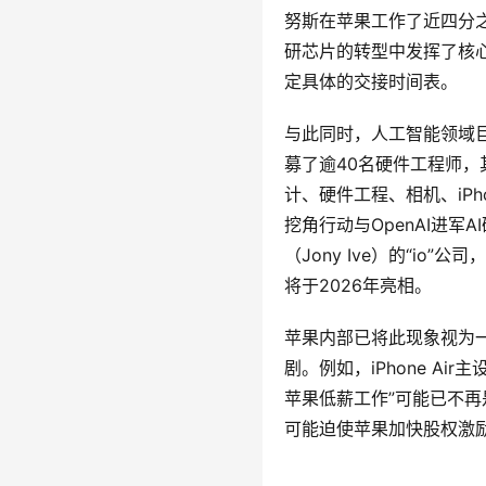
努斯在苹果工作了近四分之一个
研芯片的转型中发挥了核
定具体的交接时间表。
与此同时，人工智能领域巨
募了逾40名硬件工程师
计、硬件工程、相机、iPh
挖角行动与OpenAI进军
（Jony Ive）的“io
将于2026年亮相。
苹果内部已将此现象视为一
剧。例如，iPhone Ai
苹果低薪工作”可能已不
可能迫使苹果加快股权激励