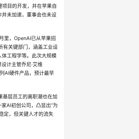
等关键项目的开发，并在苹果自
作并未加速，董事会也未设
里，OpenAI已从苹果招
所有关键部门，涵盖工业设
以及人体工程学等。此次大规模
苹果设计主管乔尼·艾维
一系列AI硬件产品，预计最早
苹果基层员工的离职潮也在加
至一家AI初创公司，凸显出“为
稳定，但关键人才的流失