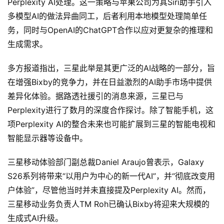
Perplexity AI处理。这一策略与苹果公司为其Siri助手引入
A
多模型AI的做法异曲同工，后者利用本地模型处理简单任
I
务，同时与OpenAI的ChatGPT合作以应对更复杂的推理和
应
生成需求。
用
汇
多方报道指出，三星此举是其更广泛的AI战略的一部分，旨
在增强Bixby的竞争力，并在日益激烈的AI助手市场中提供
差异化体验。据路透社援引的消息来源，三星已与
A
I
Perplexity进行了数月的深度合作探讨。除了智能手机，这
知
项Perplexity AI的整合未来也可能扩展到三星的智能电视和
识
智能显示器等设备中。
库
三星移动体验部门副总裁Daniel Araujo曾表示，Galaxy 
登录
注册
S26系列将带来“以用户为中心的新一代AI”，并“彻底改变用
服
户体验”，尽管他当时并未直接提及Perplexity AI。然而，
务
三星移动业务负责人TM Roh已确认Bixby将迎来大规模的
生成式AI升级。