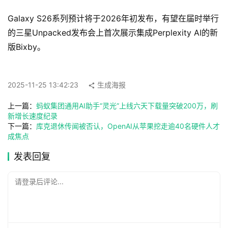
A
Galaxy S26系列预计将于2026年初发布，有望在届时举行
I
的三星Unpacked发布会上首次展示集成Perplexity AI的新
工
版Bixby。
具
箱
2025-11-25 13:42:23
生成海报
A
上一篇：
蚂蚁集团通用AI助手“灵光”上线六天下载量突破200万，刷
I
新增长速度纪录
工
下一篇：
库克退休传闻被否认，OpenAI从苹果挖走逾40名硬件人才
成焦点
具
导
发表回复
航
请登录后评论...
联
系