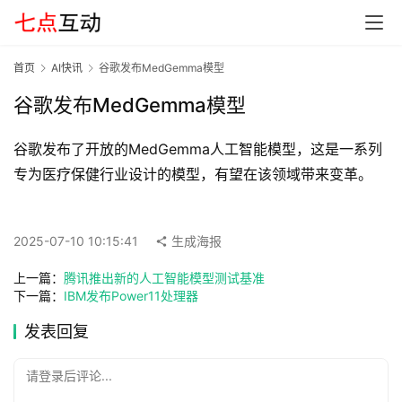
G
E
O
首页
AI快讯
谷歌发布MedGemma模型
谷歌发布MedGemma模型
A
谷歌发布了开放的MedGemma人工智能模型，这是一系列
I
专为医疗保健行业设计的模型，有望在该领域带来变革。
应
用
汇
2025-07-10 10:15:41
生成海报
上一篇：
腾讯推出新的人工智能模型测试基准
A
下一篇：
IBM发布Power11处理器
I
发表回复
知
识
请登录后评论...
库