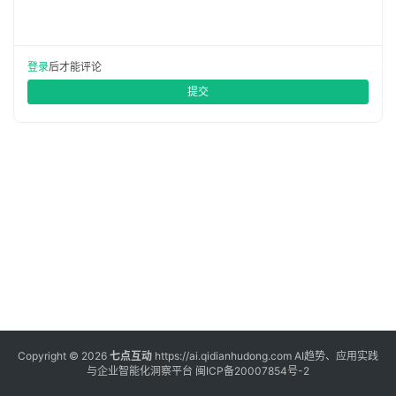
登录
注册
服
务
登录
后才能评论
提交
A
I
工
具
箱
A
I
工
具
Copyright © 2026
七点互动
https://ai.qidianhudong.com AI趋势、应用实践
与企业智能化洞察平台
闽ICP备20007854号-2
导