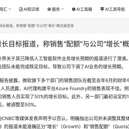
应用汇
AI知识库
服务
AI工具箱
AI工具导航
目标报道，称销售“配额”与公司“增长”概念被混淆
增长目标报道，称销售“配额”与公司“增长”
外界关于其已降低人工智能软件业务增长预期的报道进行了澄清
售团队未能完成既定目标，导致公司下调了AI业务的增长预期。
tion》的报告披露，微软旗下多个部门的销售团队在截至去年6月的
人员透露，AI代理构建平台Azure Foundry的销售表现不佳。
的销售人员实现了50%的增长目标。此外，另一部门最初设定的1
，被调整至50%。
向CNBC等媒体发表声明予以否认，明确指出公司并未调整其整
tion》的报道未能准确区分“增长”（Growth）和“销售配额”（Qu