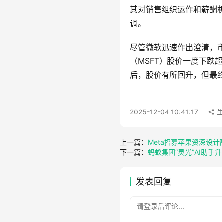
其对销售组织运作和薪酬
调。
尽管微软迅速作出澄清，
（MSFT）股价一度下跌
后，股价有所回升，但最
2025-12-04 10:41:17
上一篇：
Meta招募苹果资深设计副
下一篇：
蚂蚁集团“灵光”AI助
发表回复
请登录后评论...