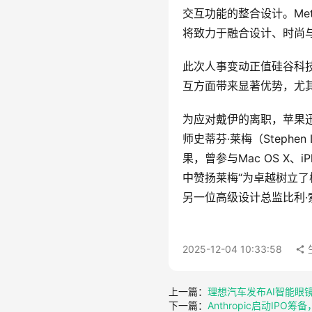
交互功能的整合设计。Meta
将致力于融合设计、时尚与
此次人事变动正值硅谷科技
互方面带来显著优势，尤其
为应对戴伊的离职，苹果迅
师史蒂芬·莱梅（Steph
果，曾参与Mac OS X、i
中赞扬莱梅“为卓越树立了
另一位高级设计总监比利·索伦蒂
2025-12-04 10:33:58
上一篇：
理想汽车发布AI智能眼镜
下一篇：
Anthropic启动IP