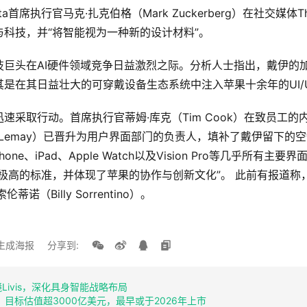
首席执行官马克·扎克伯格（Mark Zuckerberg）在社交媒体T
科技，并“将智能视为一种新的设计材料”。
巨头在AI硬件领域竞争日益激烈之际。分析人士指出，戴伊的加
是在其日益壮大的可穿戴设备生态系统中注入苹果十余年的UI/
速采取行动。首席执行官蒂姆·库克（Tim Cook）在致员工
en Lemay）已晋升为用户界面部门的负责人，填补了戴伊留下的空
Phone、iPad、Apple Watch以及Vision Pro等几乎所
极高的标准，并体现了苹果的协作与创新文化”。 此前有报道称，
诺（Billy Sorrentino）。
生成海报
分享到:
Livis，深化具身智能战略布局
O筹备，目标估值超3000亿美元，最早或于2026年上市