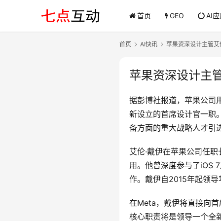
首页
GEO
AI
首页
AI快讯
苹果资深设计主管艾伦
苹果资深设计主管
据彭博社报道，苹果公司用户界
新设立的首席设计官一职。
备方面的重大战略人才引
艾伦·戴伊在苹果公司任职
用。他曾深度参与了iOS 7
作。戴伊自2015年起领导苹
在Meta，戴伊将直接向首席
核心职责将是领导一个全新