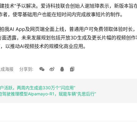
体构建技术”予以解决。爱诗科技联合创始人谢旭璋表示，新版本旨
创作者，使零基础用户也能在短时间内完成故事短片的制作。
.5已在拍我AI App及网页端全面上线，普通用户可免费领取体验时长
方面透露，未来发展规划包括开放3D生成及更长片幅的视频创作
区”，以推动AI视频技术的规模化商业应用。
成海报
分享到:
用户活跃，两周内生成逾330万个“闪应用”
驾驶推理模型Alpamayo-R1，赋能车辆“先思后行”