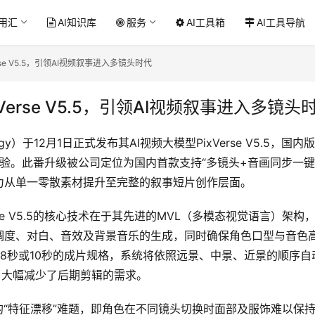
应用汇
AI知识库
服务
AI工具箱
AI工具导航
rse V5.5，引领AI视频叙事进入多镜头时代
Verse V5.5，引领AI视频叙事进入多镜头
logy）于12月1日正式发布其AI视频大模型PixVerse V5.5，国内
户体验。此番升级被公司定位为国内首款支持“多镜头+音画同步一键
力从单一零散素材提升至完整的叙事短片创作层面。
rse V5.5的核心技术在于其先进的MVL（多模态视觉语言）架构
调度、对白、音效及背景音乐的生成，同时确保角色口型与音色
8秒或10秒的成片规格，系统将依照远景、中景、近景的顺序
，大幅减少了后期剪辑的需求。
“特征漂移”难题，即角色在不同镜头切换时面部及服饰难以保持一致性