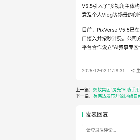
V5.5引入了“多视角主
意及个人Vlog等场景的
目前，PixVerse V5
口接入并按秒计费。公司
平台合作设立“AI叙事专
2025-12-02 11:28:31
生
上一篇：
蚂蚁集团“灵光”AI助手
下一篇：
英伟达发布开源L4级自动
发表回复
请登录后评论...