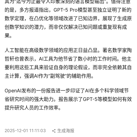
其为“迄今为止最令人印象深刻的语言模型输出”。值得注意
汇
的是，多方报道指出，GPT-5 Pro模型甚至独立证明了新的
数学定理，在凸优化等领域改进了已知边界，展现了生成原
创数学知识的潜力，而非仅仅解决已知问题或重复现有成
A
果。
I
知
人工智能在高级数学领域的应用正日益凸显。著名数学家陶
识
哲轩也曾表示，AI工具为他节省了数小时的工作时间。他主
库
要利用这些工具来验证自身的理论假设，而非完全依赖其自
登录
注册
主计算，强调AI作为“副驾驶”的辅助作用。
服
OpenAI发布的一份报告进一步印证了AI在多个科学领域节
务
省研究时间的强大助力。报告展示了GPT-5等模型如何有效
提升研究人员的工作效率。
A
I
工
2025-12-01 11:11:03
生成海报