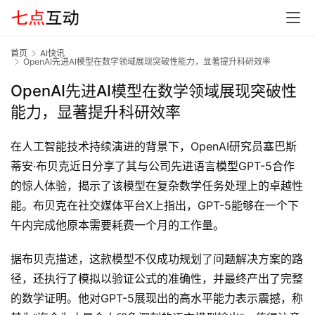
首页
AI快讯
OpenAI先进AI模型在数学领域展现突破性能力，显著提升科研效率
OpenAI先进AI模型在数学领域展现突破性
首
能力，显著提升科研效率
页
在人工智能技术持续演进的背景下，OpenAI研究员塞巴斯
蒂安·布贝克近日分享了其与公司先进语言模型GPT-5合作
G
的惊人体验，揭示了该模型在复杂数学任务处理上的卓越性
E
能。布贝克在社交媒体平台X上指出，GPT-5能够在一个下
O
午内完成他原本需要耗费一个月的工作量。
据布贝克描述，这款模型不仅成功规划了问题解决方案的路
A
径，还执行了模拟以验证公式的准确性，并最终产出了完整
I
应
的数学证明。他对GPT-5展现出的高水平能力表示震撼，称
用