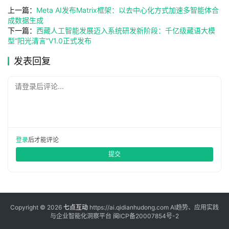
具
上一篇：
Meta AI发布Matrix框架：以去中心化方式加速多智能体合
箱
成数据生成
下一篇：
西藏人工智能发展迈入系统研发新阶段：千亿级藏语大模
型“阳光清言”V1.0正式发布
A
发表回复
I
工
请登录后评论...
具
导
航
登录
后才能评论
提交
联
系
Copyright © 2026
七点互动
https://ai.qidianhudong.com AI趋势、应用实践
与企业智能化洞察平台
闽ICP备20007854号-2