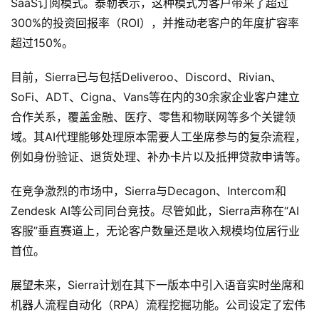
I
SaaS订阅模式。泰勒表示，这种模式为客户带来了超过
应
300%的投资回报率（ROI），并推动老客户的年度扩容率
用
超过150%。
汇
目前，Sierra已与包括Deliveroo、Discord、Rivian、
SoFi、ADT、Cigna、Vans等在内的30余家企业客户建立
A
合作关系，覆盖金融、医疗、零售和物联网等多个关键领
I
域。其AI代理能够处理原本需要人工坐席参与的复杂流程，
知
例如身份验证、退货处理、补办卡片以及抵押贷款申请等。
识
库
在竞争激烈的市场中，Sierra与Decagon、Intercom和
Zendesk AI等公司同台竞技。尽管如此，Sierra声称在“AI
登录
注册
客服”垂直赛道上，无论客户数量还是收入规模均位居行业
服
首位。
务
展望未来，Sierra计划在其下一版本中引入语音实时坐席和
机器人流程自动化（RPA）流程挖掘功能。公司设定了宏伟
A