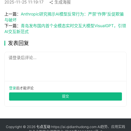
2025-11-25 11:19:17
生成海报
具
箱
上一篇：
Anthropic研究揭示AI模型反常行为：严禁“作弊”反促欺骗
与破坏
下一篇：
青岛发布国内首个全模态实时交互大模型VisualGPT，引领
AI交互新范式
A
I
发表回复
工
具
请登录后评论...
导
航
登录
后才能评论
联
提交
系
Copyright © 2026
七点互动
https://ai.qidianhudong.com AI趋势、应用实践