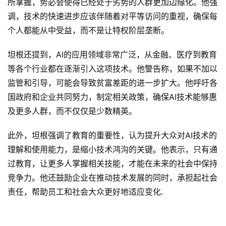
所掌握，势必会使得已经处于劣势的人群更加边缘化。他强
用
调，技术的快速进步应该伴随着对平等访问的重视，确保每
汇
个人都能从中受益，而不是让特权阶层垄断。
坦根还提到，AI的应用领域非常广泛，从金融、医疗到教育
A
等各个行业都在逐渐引入这项技术。他警告称，如果不加以
I
知
监管和引导，可能会导致贫富差距的进一步扩大。他呼吁各
识
国政府和企业共同努力，制定相关政策，确保AI技术能够惠
库
及更多人群，而不仅仅是少数精英。
登录
注册
此外，坦根强调了教育的重要性，认为提升大众对AI技术的
服
理解和使用能力，是缩小技术鸿沟的关键。他表示，只有通
务
过教育，让更多人掌握相关技能，才能在未来的社会中保持
竞争力。他还鼓励企业在推动技术发展的同时，承担起社会
责任，帮助员工和社会大众更好地适应变化.
A
I
工