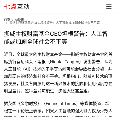
首页
AI快讯
挪威主权财富基金CEO坦根警告：人工智能或加剧全球社会不平等
挪威主权财富基金CEO坦根警告：人工智
能或加剧全球社会不平等
首
页
近日，全球最大的主权财富基金——挪威主权财富基金的首
席执行官尼科莱・坦根（Nicolai Tangen）发出警告，认为
G
人工智能（AI）技术的不平等访问可能会导致社会分裂，并
E
加剧现有的经济和社会不平等。坦根指出，随着AI技术的迅
O
猛发展，社会各阶层对这一新兴技术的接触和使用程度存在
明显差异，这种差异可能进一步拉大贫富差距。
A
据英国《金融时报》（Financial Times）等媒体报道，坦
I
根在一个论坛上表示，如果人工智能的强大能力仅为少数人
应