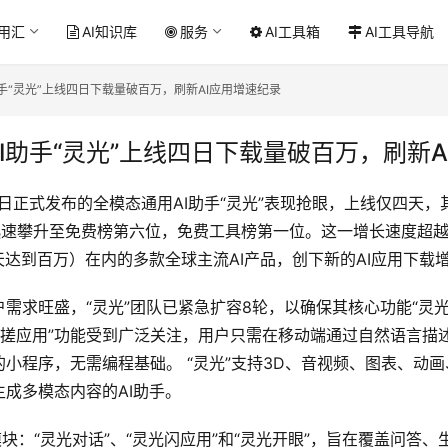
应用汇
AI知识库
服务
AI工具箱
AI工具导航
手“灵光”上线四日下载量破百万，刷新AI应用增速纪录
I助手“灵光”上线四日下载量破百万，刷新A
18日正式发布的全模态通用AI助手“灵光”表现抢眼，上线仅四天，其在
迅速攀升至免费榜第六位，免费工具榜第一位。这一增长速度超越了
（五天达到百万）在内的多款全球主流AI产品，创下新的AI应用下载
需求旺盛，“灵光”团队已紧急扩容8轮，以确保其核心功能“灵光
手搓应用”功能受到广泛关注，用户只需在移动端通过自然语言描
小程序，无需编程基础。 “灵光”支持3D、音视频、图表、动
成多模态内容的AI助手。
模块：“灵光对话”、“灵光闪应用”和“灵光开眼”，旨在覆盖问答、