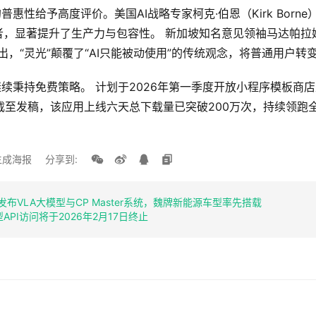
普惠性给予高度评价。美国AI战略专家柯克·伯恩（Kirk Born
者，显著提升了生产力与包容性。 新加坡知名意见领袖马达帕拉
th）指出，“灵光”颠覆了“AI只能被动使用”的传统观念，将普通用户
继续秉持免费策略。 计划于2026年第一季度开放小程序模板商
 截至发稿，该应用上线六天总下载量已突破200万次，持续领跑
生成海报
分享到:
发布VLA大模型与CP Master系统，魏牌新能源车型率先搭载
模型API访问将于2026年2月17日终止