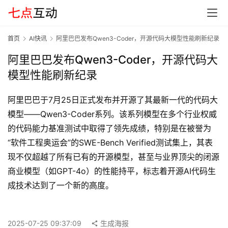
G
E
O
首页
AI快讯
阿里巴巴发布Qwen3-Coder，开源代码大模型性能刷新纪录
阿里巴巴发布Qwen3-Coder，开源代码大
模型性能刷新纪录
A
I
阿里巴巴于7月25日正式发布并开源了其最新一代的代码大
应
用
模型——Qwen3-Coder系列。该系列模型在多个行业权威
汇
的代码能力基准测试中取得了领先成绩，特别是在被誉为
“软件工程奥运会”的SWE-Bench Verified测试集上，其表
现不仅超越了所有已有的开源模型，甚至与业界顶尖的闭源
A
商业模型（如GPT-4o）的性能持平，标志着开源AI代码生
I
成技术达到了一个新的高度。
知
识
库
2025-07-25 09:37:09
生成海报