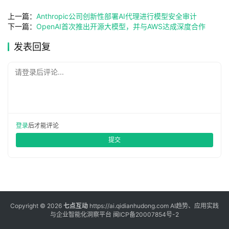
登录
注册
上一篇：
Anthropic公司创新性部署AI代理进行模型安全审计
服
下一篇：
OpenAI首次推出开源大模型，并与AWS达成深度合作
务
发表回复
请登录后评论...
A
I
工
具
登录
后才能评论
箱
提交
A
I
工
具
Copyright © 2026
七点互动
https://ai.qidianhudong.com AI趋势、应用实践
与企业智能化洞察平台
闽ICP备20007854号-2
导