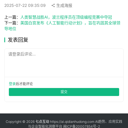
2025-07-22 09:35:09
生成海报
登录
注册
上一篇：
人类智慧战胜AI，波兰程序员在顶级编程竞赛中夺冠
服
下一篇：
美国白宫发布《人工智能行动计划》，旨在巩固其全球领
务
导地位
发表回复
A
I
请登录后评论...
工
具
箱
登录
后才能评论
提交
A
I
工
具
Copyright © 2026
七点互动
https://ai.qidianhudong.com AI趋势、应用实践
导
与企业智能化洞察平台
闽ICP备20007854号-2