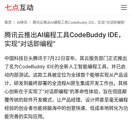
G
E
首页
AI快讯
腾讯云推出AI编程工具CodeBuddy IDE，实现“对话即编程”
O
腾讯云推出AI编程工具CodeBuddy IDE，
实现“对话即编程”
A
I
中国科技巨头腾讯于7月22日宣布，其云服务部门正式推出
应
了名为CodeBuddy IDE的全新人工智能编程工具，并已启
用
动内部测试。这款工具被定位为全球首个能够实现从产品设
汇
计、研发到最终部署的全流程AI原生集成开发工作台。其核
心创新在于实现了“对话即编程”的革命性体验，旨在彻底颠
A
覆传统的软件开发模式，让产品经理、设计师甚至毫无编程
I
经验的创业者也能将脑海中的创意快速、低成本地转化为功
知
能完善的实际应用。
识
库