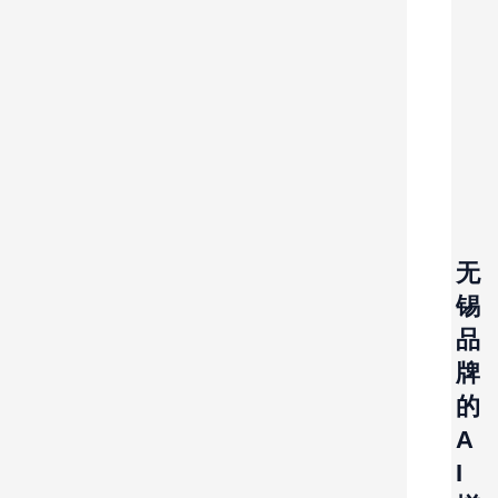
无
锡
品
牌
的
A
I