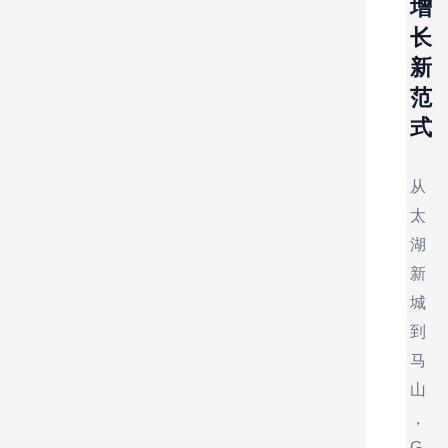
增
长
新
范
式
从
太
湖
新
城
到
马
山
，
G