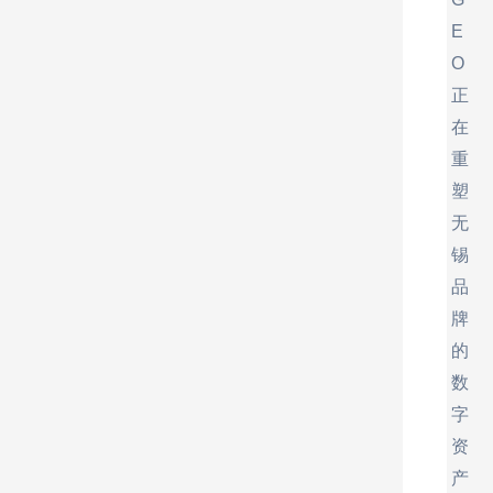
E
O
正
在
重
塑
无
锡
品
牌
的
数
字
资
产