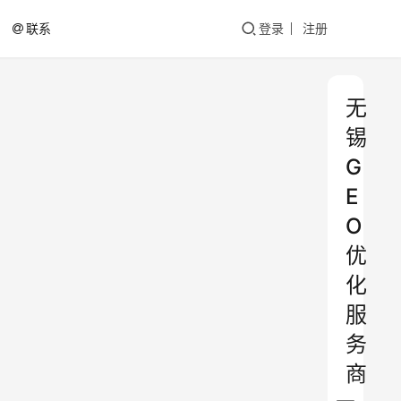
联系
登录
注册
无
锡
G
E
O
优
化
服
务
商