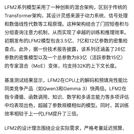
页
LFM2系列模型采用了一种创新的混合架构，区别于传统的
Transformer架构，其设计灵感来源于动力系统、信号处理
和数值线性代数等工程原理。这种架构结合了门控短卷积与
G
分组查询注意力机制，从而实现了卓越的训练和推理效率。
E
初期发布的LFM2模型包含3.5亿、7亿和12亿参数的密集检
O
查点。此外，据一份技术报告披露，该系列还涵盖了26亿
参数的密集模型以及一个总参数为83亿（活跃参数15亿）
的专家混合（MoE）变体，均支持32K的上下文长度。
A
I
基准测试结果显示，LFM2在CPU上的解码和预填充性能比
应
同类竞争产品（如Qwen3和Gemma 3）快两倍。LFM2在
用
汇
指令遵循、函数调用、知识、数学和多语言能力等多项评估
中均表现出色，超越了参数规模相似的模型。同时，其训练
效率相较于上一代LFM提升了三倍。
A
I
LFM2的设计理念围绕企业实际需求，严格考量延迟预算、