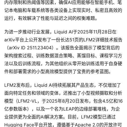
知
内存限制和热阈值等因素，确保AI应用能够在智能手机、笔
识
记本电脑和车载系统等各类设备上实现实时、私密且高效的
库
运行，有效解决了性能与延迟之间的权衡难题。
登录
注册
为进一步推动行业发展，Liquid AI于2025年11月28日在
服
arXiv平台上公开发布了一份长达51页的LFM2详细技术报告
务
（arXiv ID 2511.23404）。该报告全面揭示了模型背后的
架构搜索过程、训练数据混合策略、蒸馏目标、课程学习方
法以及后训练流程，为其他组织从零开始训练适用于自身硬
A
件和部署需求的小型高效模型提供了宝贵的参考蓝图。
I
工
LFM2发布后，Liquid AI持续拓展其产品生态，不仅增加了
具
箱
面向特定任务和领域的变体，还推出了小型视频摄取和分析
模型（LFM2-VL，于2025年8月20日发布，包含4.5亿和16
亿参数版本），以及一个名为LEAP的边缘部署堆栈，为企
A
业提供更为全面的AI解决方案。目前，LFM2模型已通过
I
Hugging Face平台开放，遵循基于Apache 2.0的开放许可