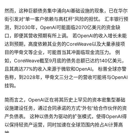
库
然而，这种巨额债务集中涌向AI基础设施的现象，已在华尔
街引发对“单一客户依赖与高杠杆”风险的担忧。 汇丰银行预
登录
注册
测，到2030年，OpenAI可能面临2070亿美元的资金缺
服
口，即便其营收预期有所上调。 若OpenAI的收入增长未能
务
达到预期，高度依赖其业务的CoreWeave以及大量承接项
目的甲骨文等企业，可能首当其冲面临现金流压力。 例
A
如，CoreWeave截至9月底的债务总额已达约140亿美元，
I
且其高达77%的收入来源于微软和OpenAI。 标普全球亦警
工
告称，到2028年，甲骨文三分之一的营收可能将与OpenAI
具
挂钩。
箱
简而言之，OpenAI正在将其历史上罕见的资本密集型基础
设施建设任务，通过合同承诺的方式“外包”给合作伙伴的资
A
产负债表。 这种以债务为驱动的扩张模式，使得OpenAI得
I
以保持轻资产运营，同时加速在全球范围内抢占AI计算高
工