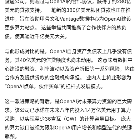
设施公司，则通过与OpenAI的合作协议，获得了约280亿
美元的贷款支持。 一笔新的380亿美元银团贷款也正在推
进中，旨在资助甲骨文和Vantage数据中心为OpenAI建设
G
更多算力站点。 这些举措共同推高了合作伙伴方的总负
E
债，使其逼近千亿美元大关。
O
与此形成对比的是，OpenAI自身资产负债表上几乎没有债
务，其40亿美元的信贷额度也尚未动用。 这意味着数据中
A
心建设的融资、利率波动以及资产折旧等一系列风险，均由
I
应
合作方及提供贷款的金融机构承担。 业内人士将此形容为
用
“OpenAI点单，伙伴买单”的杠杆式发展模式。
汇
这一激进策略的背后，是OpenAI对未来算力资源的巨大需
求。该公司已承诺在未来八年内投入1.4万亿美元用于算力
A
采购，以实现至少36吉瓦（GW）的计算容量目标。 庞大
I
的算力缺口被视为限制OpenAI用户增长和模型迭代的关键
知
瓶颈。
识