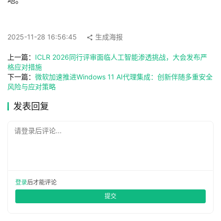
地。
具
导
航
2025-11-28 16:56:45
生成海报
上一篇：
ICLR 2026同行评审面临人工智能渗透挑战，大会发布严
联
格应对措施
系
下一篇：
微软加速推进Windows 11 AI代理集成：创新伴随多重安全
风险与应对策略
发表回复
请登录后评论...
登录
后才能评论
提交