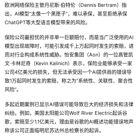
G
欧洲网络保险主管丹尼斯·伯特伦（Dennis Bertram）指
E
出，AI模型“太像一个黑匣子”，难以承保，甚至拒绝承保
O
ChatGPT等大型语言模型带来的风险。
保险公司最担忧的并非单一巨额赔付，而是当广泛使用的AI
A
模型出现故障时，可能引发成千上万起同时发生的索赔，进
I
而对行业构成系统性威胁。怡安集团（Aon）的一位高管凯
应
文·卡林尼奇（Kevin Kalinich）表示，保险业能够承受一家
用
汇
公司4亿美元的损失，但无法承受因一个AI提供商的错误导
致1万起同时发生的索赔，称之为“系统性、关联性、聚合性
风险”。
A
I
多起近期案例已显示AI错误可能导致巨大的经济损失和法律
知
纠纷。例如，美国太阳能公司Wolf River Electric起诉谷
识
歌，索赔至少1.1亿美元，理由是谷歌的AI概述功能错误地声
库
称该公司正面临明尼苏达州总检察长的起诉。