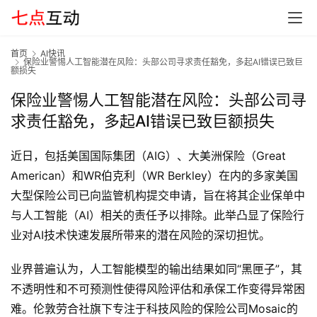
首页
AI快讯
保险业警惕人工智能潜在风险：头部公司寻求责任豁免，多起AI错误已致巨
额损失
保险业警惕人工智能潜在风险：头部公司寻
求责任豁免，多起AI错误已致巨额损失
近日，包括美国国际集团（AIG）、大美洲保险（Great 
American）和WR伯克利（WR Berkley）在内的多家美国
大型保险公司已向监管机构提交申请，旨在将其企业保单中
与人工智能（AI）相关的责任予以排除。此举凸显了保险行
业对AI技术快速发展所带来的潜在风险的深切担忧。
首
页
业界普遍认为，人工智能模型的输出结果如同“黑匣子”，其
不透明性和不可预测性使得风险评估和承保工作变得异常困
难。伦敦劳合社旗下专注于科技风险的保险公司Mosaic的