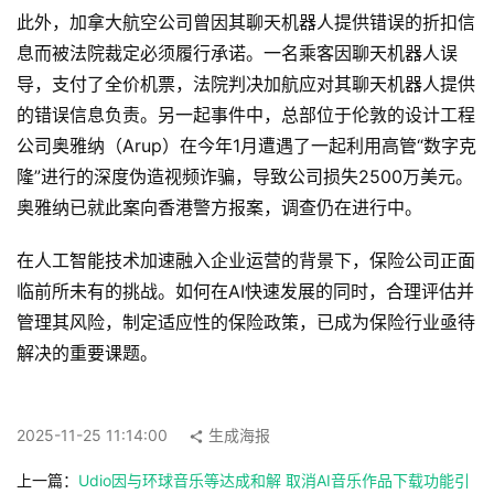
登录
注册
此外，加拿大航空公司曾因其聊天机器人提供错误的折扣信
服
息而被法院裁定必须履行承诺。一名乘客因聊天机器人误
务
导，支付了全价机票，法院判决加航应对其聊天机器人提供
的错误信息负责。另一起事件中，总部位于伦敦的设计工程
公司奥雅纳（Arup）在今年1月遭遇了一起利用高管“数字克
A
隆”进行的深度伪造视频诈骗，导致公司损失2500万美元。
I
工
奥雅纳已就此案向香港警方报案，调查仍在进行中。
具
箱
在人工智能技术加速融入企业运营的背景下，保险公司正面
临前所未有的挑战。如何在AI快速发展的同时，合理评估并
管理其风险，制定适应性的保险政策，已成为保险行业亟待
A
解决的重要课题。
I
工
具
2025-11-25 11:14:00
生成海报
导
航
上一篇：
Udio因与环球音乐等达成和解 取消AI音乐作品下载功能引